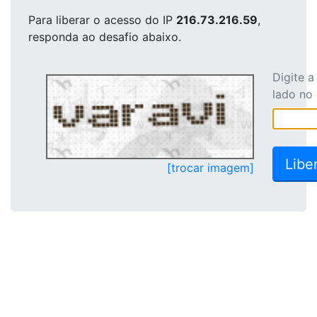
Para liberar o acesso
do IP
216.73.216.59
,
responda ao desafio abaixo.
Digite 
lado no
[trocar imagem]